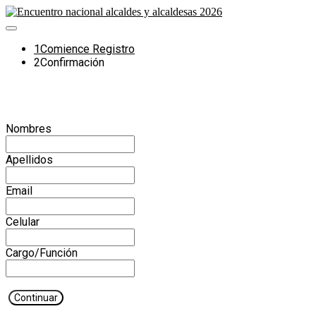
1
Comience Registro
2
Confirmación
Formulario de registro
Nombres
Apellidos
Email
Celular
Cargo/Función
Continuar