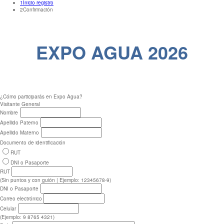
1
Inicio registro
2
Confirmación
EXPO AGUA 2026
¿Cómo participarás en Expo Agua?
Visitante General
Nombre
Apellido Paterno
Apellido Materno
Documento de identificación
RUT
DNI o Pasaporte
RUT
(Sin puntos y con guión | Ejemplo: 12345678-9)
DNI o Pasaporte
Correo electrónico
Celular
(Ejemplo: 9 8765 4321)