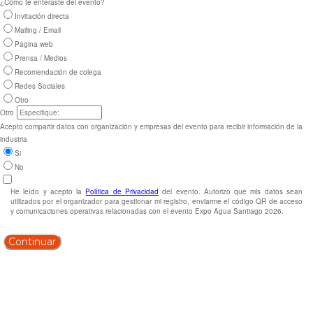
¿Cómo te enteraste del evento?
Invitación directa
Mailing / Email
Página web
Prensa / Medios
Recomendación de colega
Redes Sociales
Otro
Otro
Acepto compartir datos con organización y empresas del evento para recibir información de la
industria
Si
No
He leído y acepto la
Política de Privacidad
del evento. Autorizo que mis datos sean
utilizados por el organizador para gestionar mi registro, enviarme el código QR de acceso
y comunicaciones operativas relacionadas con el evento Expo Agua Santiago 2026.
Continuar
SÍGUENOS