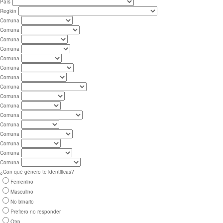
País
Región
Comuna
Comuna
Comuna
Comuna
Comuna
Comuna
Comuna
Comuna
Comuna
Comuna
Comuna
Comuna
Comuna
Comuna
Comuna
Comuna
¿Con qué género te identificas?
Femenino
Masculino
No binario
Prefiero no responder
Otro