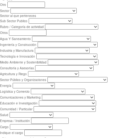
Otro
Sector
Sector al que perteneces
Sub Sector Publico
Rubro / Categoría de actividad
Otros
Agua Y Saneamiento
Ingeniería y Construcción
Industria y Manufactura
Tecnología e Innovación
Medio Ambiente y Sostenibilidad
Consultoría y Asesorías
Agricultura y Riego
Sector Público y Organizaciones
Energía
Logística y Comercio
Comunicaciones y Marketing
Educación e Investigación
Comunidad / Particular
Salud
Empresa / Institución
Cargo
Indique el cargo