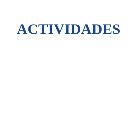
ACTIVIDADES
1. Conferencias magistrales internacionales
Eventos centrales con expertos globales que compartirán tendencias
innovadoras y casos de éxito transformadores en salud,
estableciendo el marco conceptual del evento.
2. Charlas inspiradoras