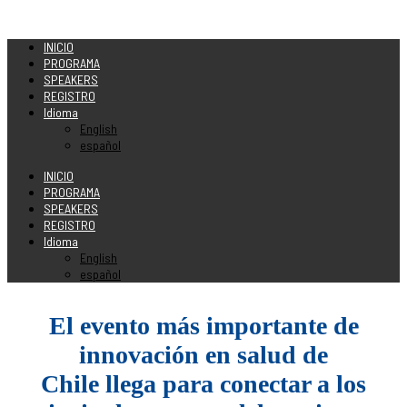
INICIO
PROGRAMA
SPEAKERS
REGISTRO
Idioma
English
español
INICIO
PROGRAMA
SPEAKERS
REGISTRO
Idioma
English
español
El evento más importante de
innovación en salud de
Chile llega
para conectar a los