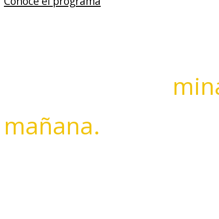
Conoce el programa
Explorando las
min
mañana.
FEXMIN es el principal encuentro de exploración minera en
internacional.
Como Feria de Exploraciones y Minas de Chile, impulsa nue